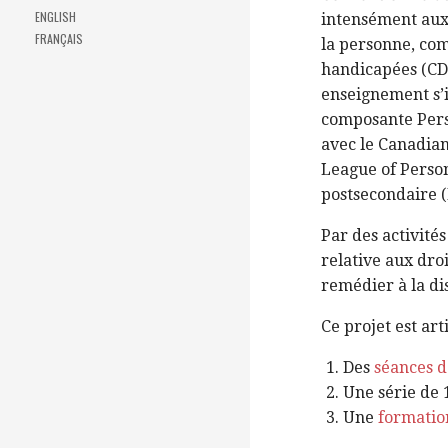
ENGLISH
intensément aux 
FRANÇAIS
la personne, com
handicapées (CD
enseignement s’i
composante Perso
avec le Canadian
League of Person
postsecondaire 
Par des activités
relative aux dro
remédier à la di
Ce projet est art
Des
séances d
Une série de
Une
formatio