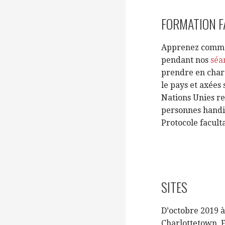
FORMATION FA
Apprenez commen
pendant nos
séa
prendre en charg
le pays et axées
Nations Unies re
personnes handi
Protocole faculta
SITES
D’octobre 2019 à
Charlottetown, F