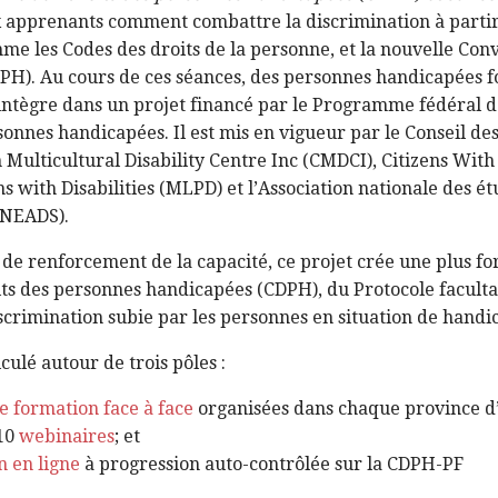
apprenants comment combattre la discrimination à partir d
me les Codes des droits de la personne, et la nouvelle Con
PH). Au cours de ces séances, des personnes handicapées 
ntègre dans un projet financé par le Programme fédéral d
nnes handicapées. Il est mis en vigueur par le Conseil de
 Multicultural Disability Centre Inc (CMDCI), Citizens With
s with Disabilities (MLPD) et l’Association nationale des é
(NEADS).
 de renforcement de la capacité, ce projet crée une plus for
its des personnes handicapées (CDPH), du Protocole faculta
scrimination subie par les personnes en situation de handi
iculé autour de trois pôles :
e formation face à face
organisées dans chaque province d
 10
webinaires
; et
n en ligne
à progression auto-contrôlée sur la CDPH-PF