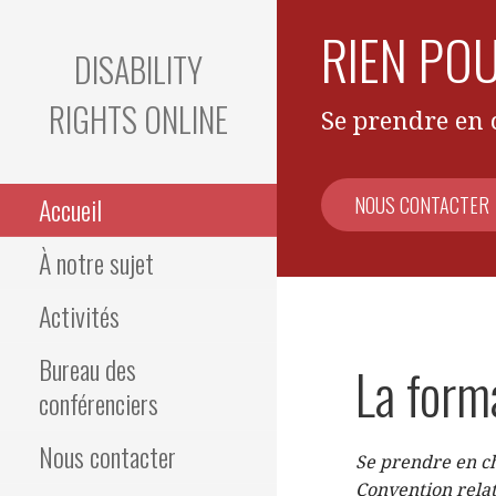
Aller
RIEN PO
au
DISABILITY
contenu
RIGHTS ONLINE
Se prendre en 
Accueil
NOUS CONTACTER
À notre sujet
Activités
Bureau des
La form
conférenciers
Nous contacter
Se prendre en ch
Convention relat