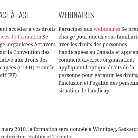
CE À FACE
WEBINAIRES
t accéder à vos droits
Participez aux
webinaires
Se pre
nces de formation
Se
charge pour mieux vous familiari
e, organisées à travers
avec les droits des personnes
 sur la Convention des
handicapées au Canada et appre
lative aux droits des
comment diverses organisations
capées (CDPH) et sur le
appliquent l’optique droits de la
tif (PF).
personne pour garantir les droits
l’inclusion et l’égalité des person
situation de handicap.
 mars 2010, la formation sera donnée à Winnipeg, Saskatoon
redericton, Halifax et Toronto